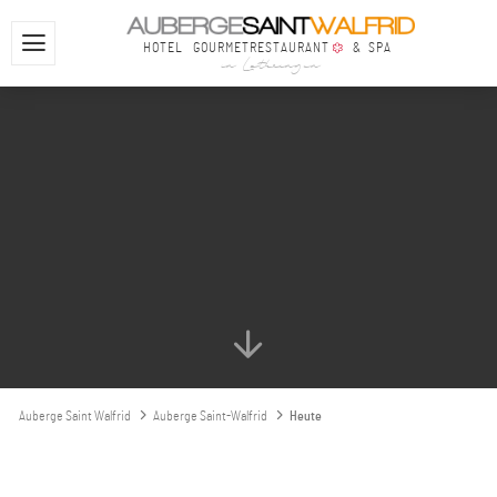
HOTEL
GOURMETRESTAURANT
& SPA
in Lothringen
Auberge Saint Walfrid
Auberge Saint-Walfrid
Heute