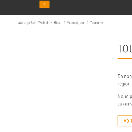
Auberge Saint Walfrid
Hôtel
Votre séjour
Tourisme
TO
De nom
région.
Nous pr
Sur réserv
VOI