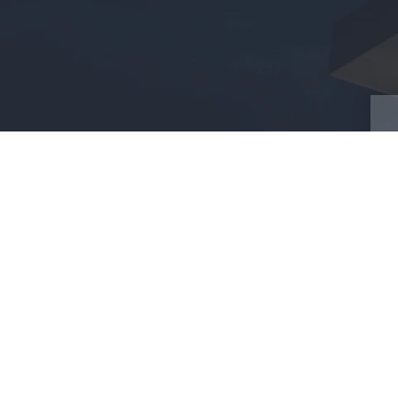
CONTACT
58, rue de Grosbliederstroff
Quartier de Welferding