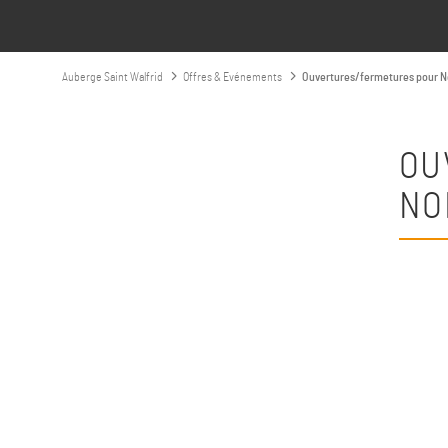
Auberge Saint Walfrid
Offres & Evénements
Ouvertures/fermetures pour No
OU
NO