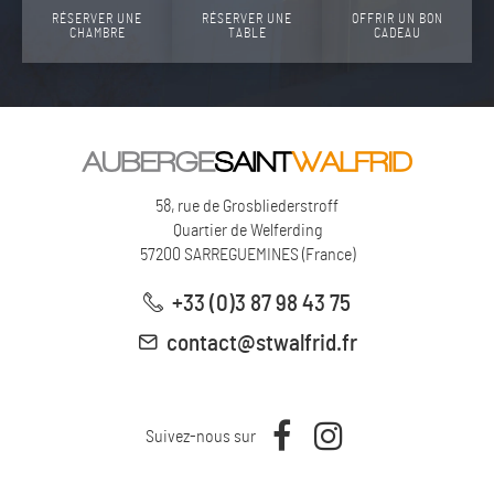
RÉSERVER UNE
RÉSERVER UNE
OFFRIR UN BON
CHAMBRE
TABLE
CADEAU
58, rue de Grosbliederstroff
Quartier de Welferding
57200
SARREGUEMINES
(
France
)
+33 (0)3 87 98 43 75
contact@stwalfrid.fr
Suivez-nous sur