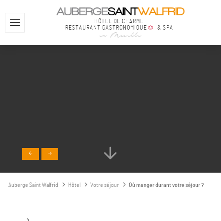
HÔTEL DE CHARME
RESTAURANT GASTRONOMIQUE
& SPA
en Moselle
Auberge Saint Walfrid
Hôtel
Votre séjour
Où manger durant votre séjour ?