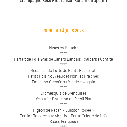
Champagne
Rosé Brut Maison Ruinart en apéritif
MENU DE PÂQUES 2023
Mises en Bouche
****
Parfait de Foie Gras de Canard Landais, Rhubarbe Confite
****
Médaillon de Lotte de Petite Pêche rôti
Petits Pois Nouveaux et Morilles Fraîches
Emulsion Crémée au Vin de savagnin
****
Cromesquis de Grenouilles
Velouté à l’Infusion de Persil Plat
****
Pigeon de Racan « Cuisson Rosée »
Tartine Toastée aux Abattis – Petite Galette de Maïs
Sauce Périgueux