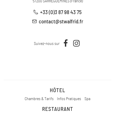
57200
SARREGUEMINES
(
France
)
+33 (0)3 87 98 43 75
contact@stwalfrid.fr
Suivez-nous sur
HÔTEL
Chambres & Tarifs
Infos Pratiques
Spa
RESTAURANT