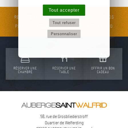
Tout accepter
RECRUTEMENT
PRESSE
TOURISME
VIDÉOS
Tout refuser
PROMOS HÔTEL/RESTO
BRASSERIE DU CASINO
Personnaliser
RÉSERVER UNE
RÉSERVER UNE
OFFRIR UN BON
CHAMBRE
TABLE
CADEAU
58, rue de Grosbliederstroff
Quartier de Welferding