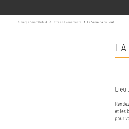
Auberge Saint Walfrid
Offres & Evénements
La Semaine du Goût
LA
Lieu 
Rendez
et les 
pour vo