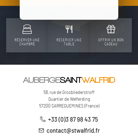
RÉSERVER UNE
RÉSERVER UNE
OFFRIR UN BON
CHAMBRE
TABLE
CADEAU
58, rue de Grosbliederstroff
Quartier de Welferding
57200
SARREGUEMINES
(
France
)
+33 (0)3 87 98 43 75
contact@stwalfrid.fr