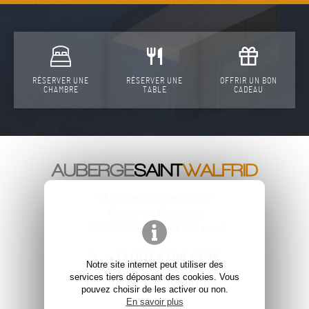
RÉSERVER UNE
RÉSERVER UNE
OFFRIR UN BON
CHAMBRE
TABLE
CADEAU
58, rue de Grosbliederstroff
Quartier de Welferding
57200
SARREGUEMINES
(
France
)
+33 (0)3 87 98 43 75
Notre site internet peut utiliser des
services tiers déposant des cookies. Vous
contact@stwalfrid.fr
pouvez choisir de les activer ou non.
En savoir plus