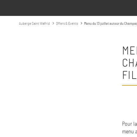
Auberge Saint Walfrid
Offers & Events
Menu du 13 juillet autour du Champa
ME
CH
FI
Pour l
menu au