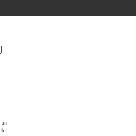
U
&
 un
llet