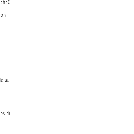
23h30.
ion
la au
ges du