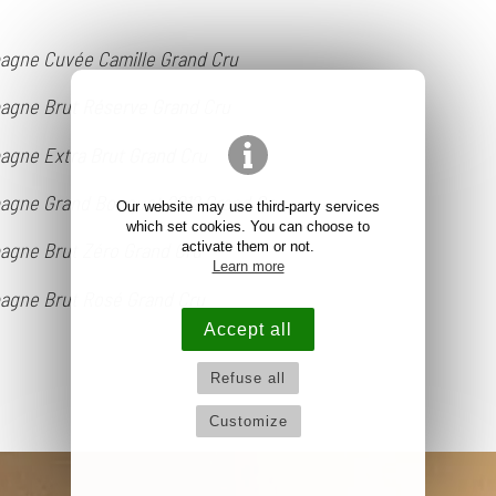
gne Cuvée Camille Grand Cru
gne Brut Réserve Grand Cru
gne Extra Brut Grand Cru
gne Grand Bouquet 2012 Grand Cru
Our website may use third-party services
which set cookies. You can choose to
activate them or not.
gne Brut Zéro Grand Cru
Learn more
gne Brut Rosé Grand Cru
Accept all
Refuse all
Customize