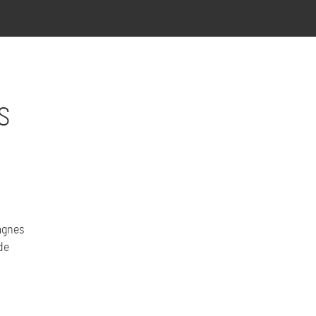
S
agnes
de