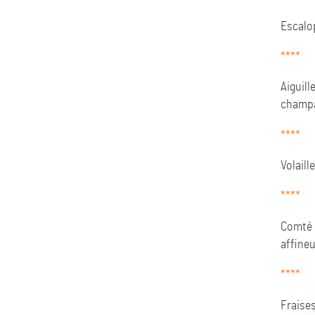
Escalo
****
Aiguill
champ
****
Volaill
****
Comté 
affineu
****
Fraise