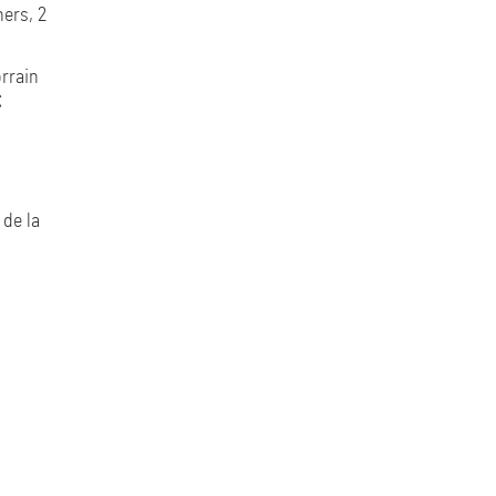
ners, 2
orrain
€
de la