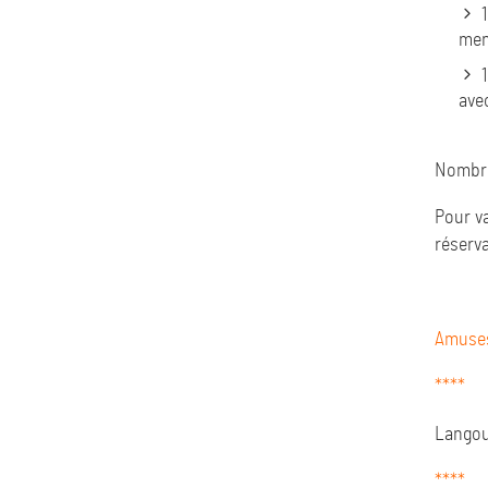
men
ave
Nombre
Pour va
réserva
Amuse
****
Langou
****