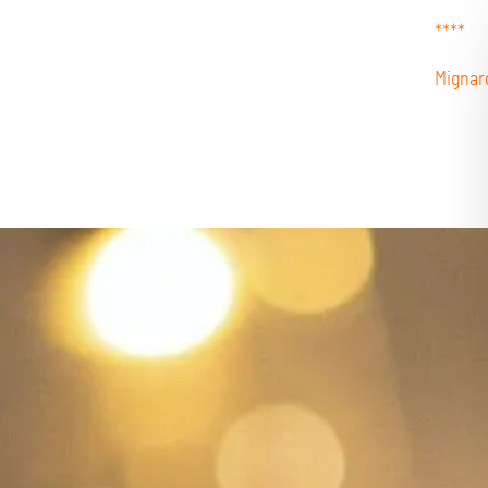
****
Mignar