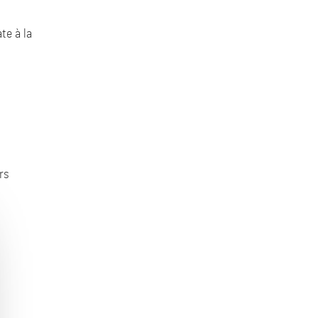
te à la
rs