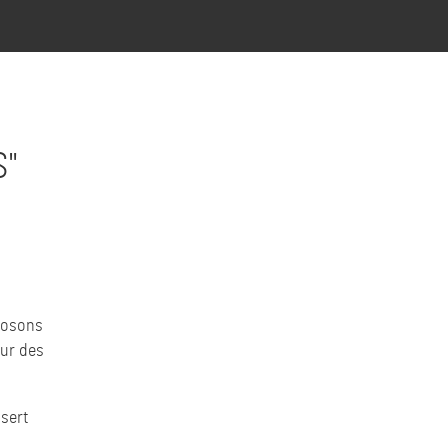
S"
posons
ur des
ssert