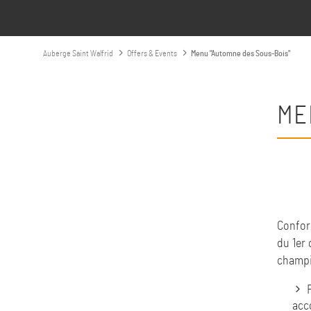
Auberge Saint Walfrid
Offers & Events
Menu "Automne des Sous-Bois"
ME
Confor
du 1er
champi
acco