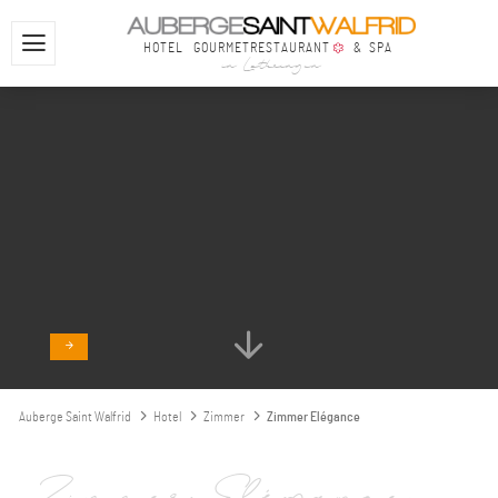
HOTEL
GOURMETRESTAURANT
& SPA
in Lothringen
Auberge Saint Walfrid
Hotel
Zimmer
Zimmer Elégance