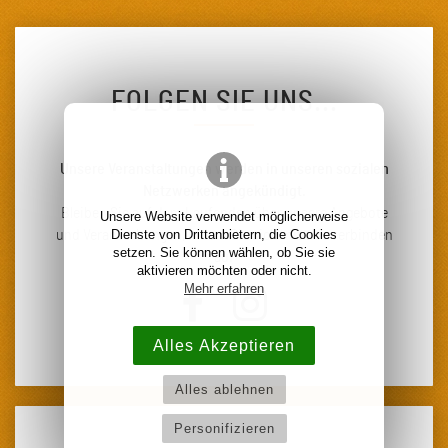
FOLGEN SIE UNS...
Unsere Veranstaltungen werden in unseren sozialen
Netzwerken angekündigt.
Bleiben Sie auf dem Laufenden über unsere Angebote
Unsere Website verwendet möglicherweise
Dienste von Drittanbietern, die Cookies
und Veranstaltungen, indem Sie sich mit uns verbinden
setzen. Sie können wählen, ob Sie sie
auf
aktivieren möchten oder nicht.
Mehr erfahren
Alles Akzeptieren
Alles ablehnen
Personifizieren