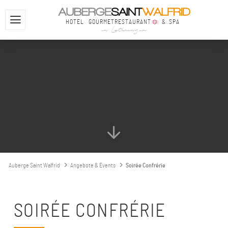
HOTEL
GOURMETRESTAURANT
& SPA
in Lothringen
Auberge Saint Walfrid
Angebote & Events
Soirée Confrérie
SOIRÉE CONFRÉRIE