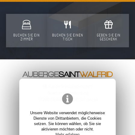
BUCHEN SIE EIN
BUCHEN SIE EINEN
GEBEN SIE EIN
ZIMMER
TISCH
GESCHENK
58, rue de Grosbliederstroff
Quartier de Welferding
57200
SARREGUEMINES
(
France
)
+33 (0)3 87 98 43 75
Unsere Website verwendet möglicherweise
Dienste von Drittanbietern, die Cookies
contact@stwalfrid.fr
setzen. Sie können wählen, ob Sie sie
aktivieren möchten oder nicht.
Mehr erfahren