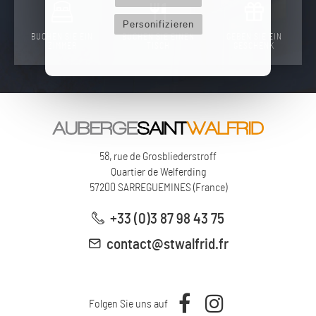
Personifizieren
BUCHEN SIE EIN
BUCHEN SIE EINEN
GEBEN SIE EIN
ZIMMER
TISCH
GESCHENK
58, rue de Grosbliederstroff
Quartier de Welferding
57200
SARREGUEMINES
(
France
)
+33 (0)3 87 98 43 75
contact@stwalfrid.fr
Folgen Sie uns auf