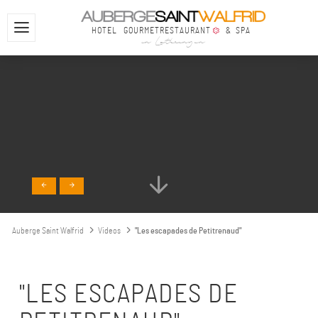
HOTEL
GOURMETRESTAURANT
& SPA
in Lothringen
Auberge Saint Walfrid
Videos
"Les escapades de Petitrenaud"
"LES ESCAPADES DE