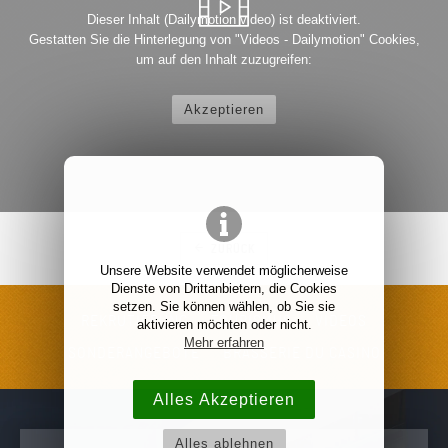
Dieser Inhalt (Dailymotion video) ist deaktiviert.
Gestatten Sie die Hinterlegung von "Videos - Dailymotion" Cookies,
um auf den Inhalt zuzugreifen:
Akzeptieren
Les escapades de Petitrenaud à sarreguemines 29...
par
warrant
ZURÜCK
Unsere Website verwendet möglicherweise
Dienste von Drittanbietern, die Cookies
setzen. Sie können wählen, ob Sie sie
REKRUTIERUNG
TOURISMUS
VIDEOS
aktivieren möchten oder nicht.
Mehr erfahren
SONDERANGEBOTE
BRASSERIE DU CASINO
Alles Akzeptieren
Alles ablehnen